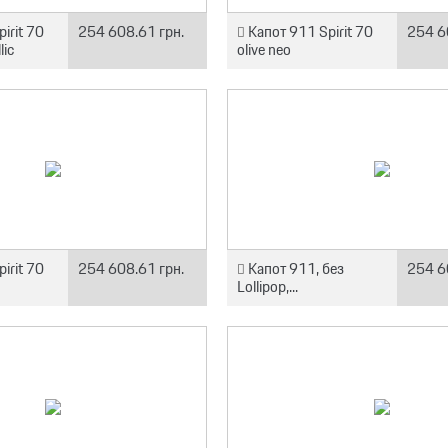
irit 70
254 608.61 грн.
Капот 911 Spirit 70
254 6
lic
olive neo
irit 70
254 608.61 грн.
Капот 911, без
254 6
Lollipop,...