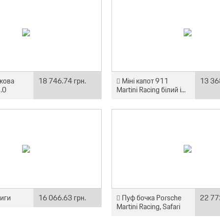
кова
18 746.74 грн.
Міні капот 911
13 36
.0
Martini Racing білий і...
ниги
16 066.63 грн.
Пуф бочка Porsche
22 77
Martini Racing, Safari