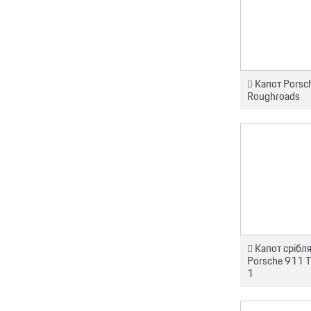
Капот Porsc
Roughroads
Капот срібл
Porsche 911 T
1