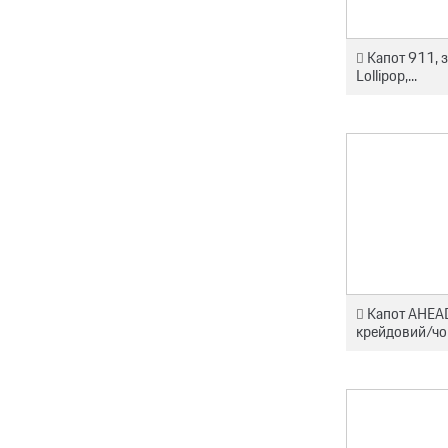
Капот 911, з
Lollipop,...
Капот AHEA
крейдовий/ч