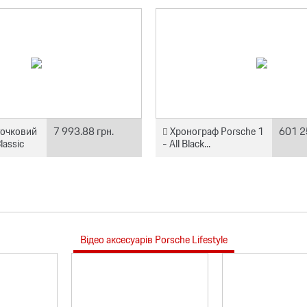
точковий
7 993.88 грн.
Хронограф Porsche 1
601 2
lassic
- All Black...
Відео аксесуарів Porsche Lifestyle