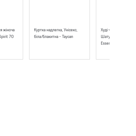
я жіноча
Куртка надлегка, Унісекс,
Худі чоловічий Pors
pirit 70
біла/блакитна - Taycan
Шатун 911 бордов
Essential