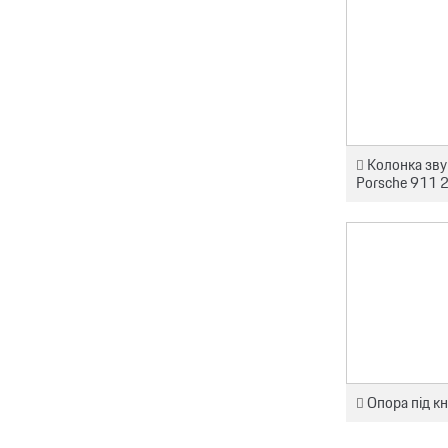
Колонка зву
Porsche 911 2
Опора під к