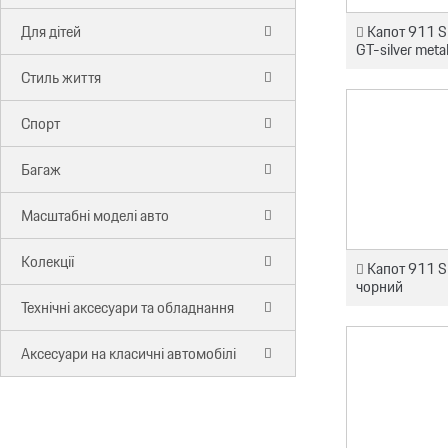
Капот 911 Sp
Для дітей
GT-silver metal
Стиль життя
Спорт
Багаж
Масштабні моделі авто
Колекції
Капот 911 Sp
чорний
Технічні аксесуари та обладнання
Аксесуари на класичні автомобілі