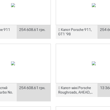
he 911
254 608.61 грн.
Капот Porsche 911,
254 6
GT1 '98
ястий
254 608.61 грн.
Капот-міні Porsche
13 36
urbo No.
Roughroads, AHEAD,...