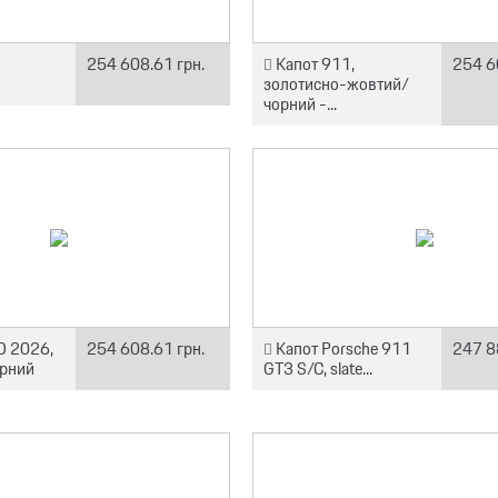
254 608.61 грн.
Капот 911,
254 6
золотисно-жовтий/
чорний -...
D 2026,
254 608.61 грн.
Капот Porsche 911
247 8
орний
GT3 S/C, slate...