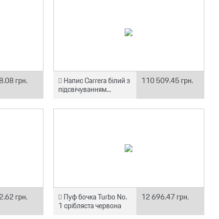
8.08 грн.
Напис Carrera білий з
110 509.45 грн.
підсвічуванням...
2.62 грн.
Пуф бочка Turbo No.
12 696.47 грн.
1 срібляста червона