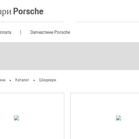
ари Porsche
оплата
Запчастини Porsche
вна
Каталог
Шедеври