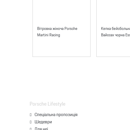
Вітровка жіноча Porsche
Кепка бейсбольн
Martini Racing
Вайссах чорна Ess
Porsche Lifestyle
Спеціальна пропозиція
Шедеври
Для неї