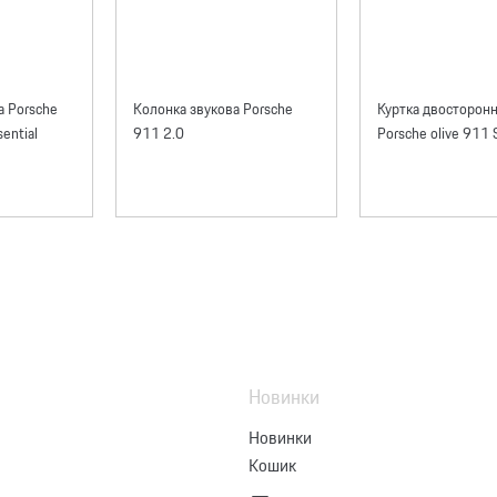
а Porsche
Колонка звукова Porsche
Куртка двосторонн
ential
911 2.0
Porsche olive 911 S
Новинки
Новинки
Кошик