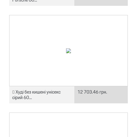
Худі без кишені унісекс
12 703.46 грн.
сірий 60...