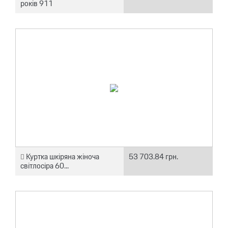
років 911
Куртка шкіряна жіноча
53 703.84 грн.
світлосіра 60...