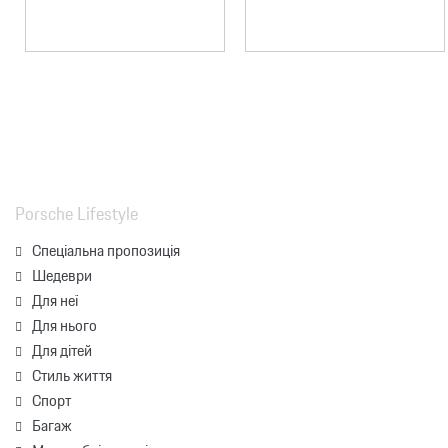
Porsche Lifestyle
Спеціальна пропозиція
Шедеври
Для неї
Для нього
Для дітей
Стиль життя
Спорт
Багаж