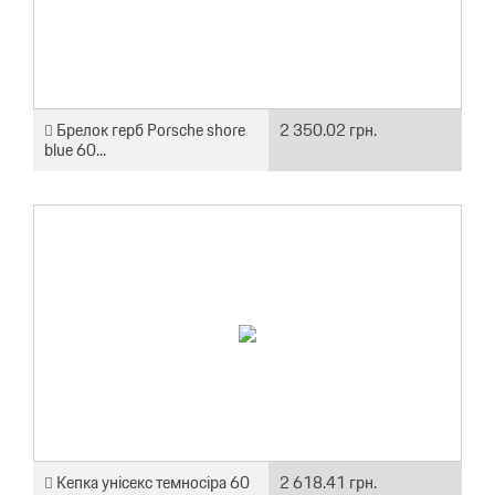
Брелок герб Porsche shore
2 350.02 грн.
blue 60...
Кепка унісекс темносіра 60
2 618.41 грн.