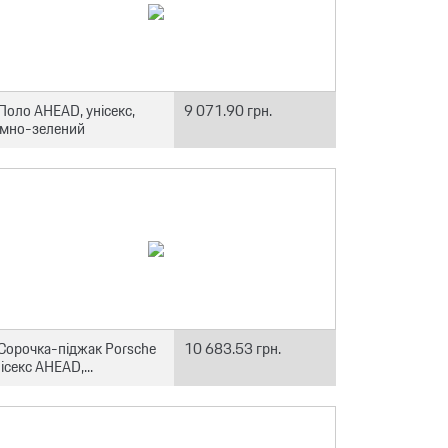
Поло AHEAD, унісекс,
9 071.90 грн.
емно-зелений
Сорочка-піджак Porsche
10 683.53 грн.
ісекс AHEAD,...