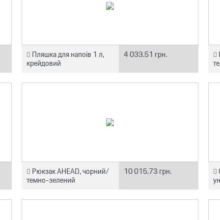
Пляшка для напоїв 1 л,
4 033.51 грн.
крейдовий
т
Рюкзак AHEAD, чорний/
10 015.73 грн.
темно-зелений
ун