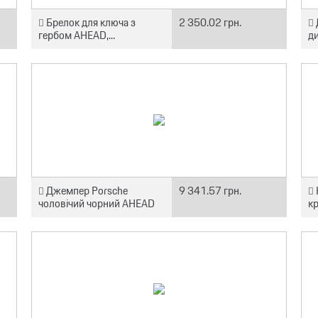
Брелок для ключа з
2 350.02 грн.
гербом AHEAD,...
д
Джемпер Porsche
9 341.57 грн.
чоловічий чорний AHEAD
к