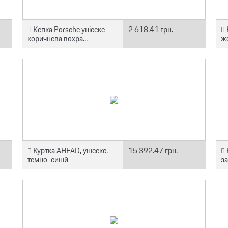
Кепка Porsche унісекс
2 618.41 грн.
коричнева вохра...
ж
Куртка AHEAD, унісекс,
15 392.47 грн.
темно-синій
за