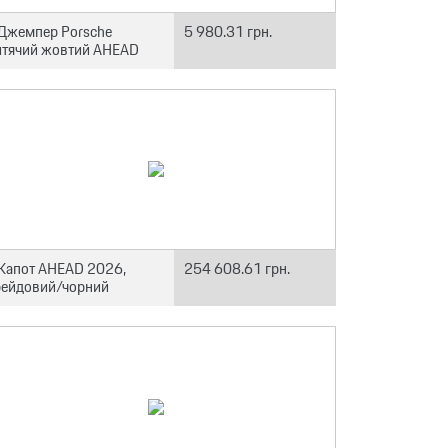
Джемпер Porsche
5 980.31 грн.
итячий жовтий AHEAD
Капот AHEAD 2026,
254 608.61 грн.
рейдовий/чорний