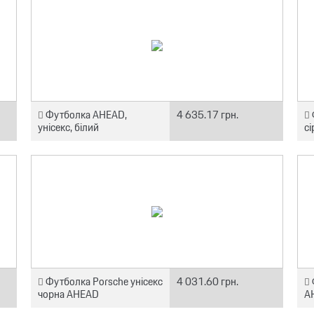
Футболка AHEAD,
4 635.17 грн.
унісекс, білий
с
Футболка Porsche унісекс
4 031.60 грн.
чорна AHEAD
AH