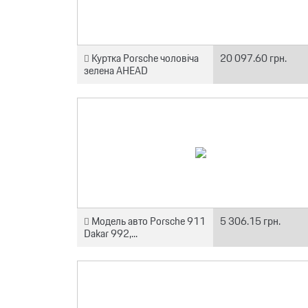
Куртка Porsche чоловіча
20 097.60 грн.
зелена AHEAD
Модель авто Porsche 911
5 306.15 грн.
Dakar 992,...