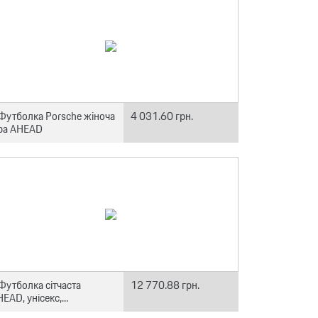
Футболка Porsche жіноча
4 031.60 грн.
іра AHEAD
Футболка сітчаста
12 770.88 грн.
EAD, унісекс,...