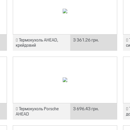
Термокухоль AHEAD,
3 361.26 грн.
крейдовий
с
Термокухоль Porsche
3 696.43 грн.
AHEAD
до