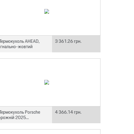
Термокухоль AHEAD,
3 361.26 грн.
игнально-жовтий
Термокухоль Porsche
4 366.14 грн.
рожній 2025...