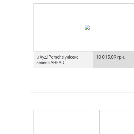
Худі Porsche унісекс
10 015.09 грн.
зелена AHEAD