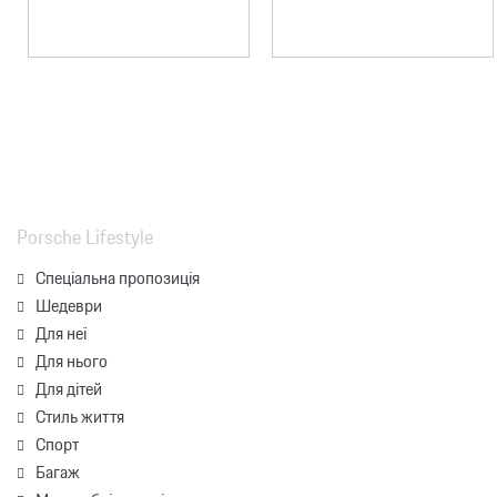
Porsche Lifestyle
Спеціальна пропозиція
Шедеври
Для неї
Для нього
Для дітей
Стиль життя
Спорт
Багаж