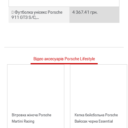
Футболка унісекс Porsche
4 367.41 грн.
911 GT3 S/C,...
Відео аксесуарів Porsche Lifestyle
Вітровка жіноча Porsche
Кепка бейсбольна Porsche
Martini Racing
Вайссах чорна Essential